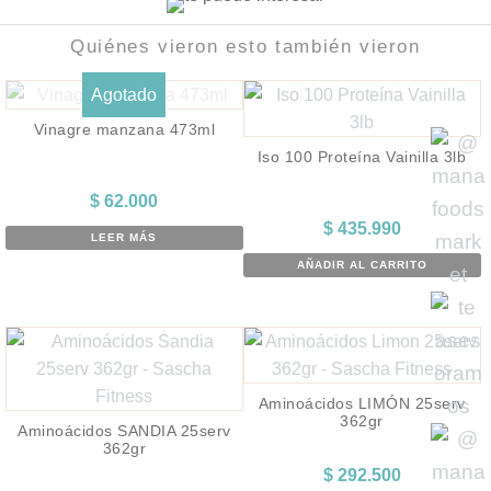
Quiénes vieron esto también vieron
Agotado
Vinagre manzana 473ml
Iso 100 Proteína Vainilla 3lb
$
62.000
$
435.990
LEER MÁS
AÑADIR AL CARRITO
Aminoácidos LIMÓN 25serv
362gr
Aminoácidos SANDIA 25serv
362gr
$
292.500