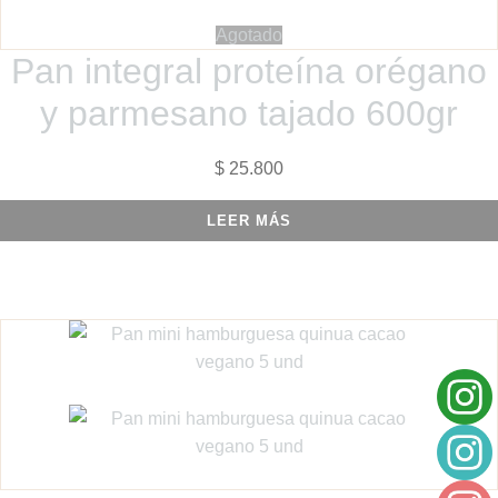
Agotado
Pan integral proteína orégano
y parmesano tajado 600gr
$
25.800
LEER MÁS