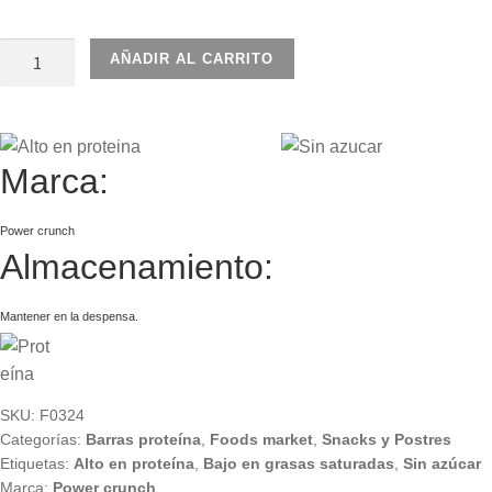
BARRA
AÑADIR AL CARRITO
PROTEÍNA
MANTEQUILLA
MANÍ
40GR
Marca:
cantidad
Power crunch
Almacenamiento:
Mantener en la despensa.
SKU:
F0324
Categorías:
Barras proteína
,
Foods market
,
Snacks y Postres
Etiquetas:
Alto en proteína
,
Bajo en grasas saturadas
,
Sin azúcar
Marca:
Power crunch