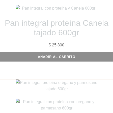
Pan integral proteína Canela
tajado 600gr
$
25.800
AÑADIR AL CARRITO