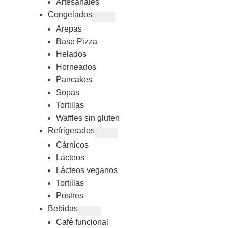
Artesanales
Congelados
Arepas
Base Pizza
Helados
Horneados
Pancakes
Sopas
Tortillas
Waffles sin gluten
Refrigerados
Cárnicos
Lácteos
Lácteos veganos
Tortillas
Postres
Bebidas
Café funcional