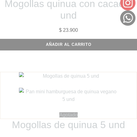
Mogollas quinua con cacao 5
und
$
23.900
AÑADIR AL CARRITO
Agotado
Mogollas de quinua 5 und