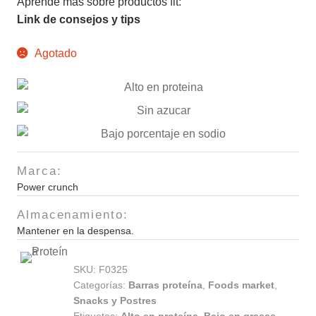
Aprende más sobre productos fit:
Link de consejos y tips
Agotado
Marca:
Power crunch
Almacenamiento:
Mantener en la despensa.
SKU:
F0325
Categorías:
Barras proteína
,
Foods market
,
Snacks y Postres
Etiquetas:
Alto en proteína
,
Bajo en grasas