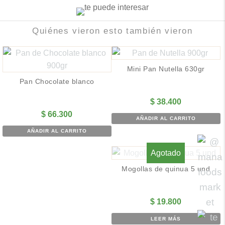
Quiénes vieron esto también vieron
Mini Pan Nutella 630gr
Pan Chocolate blanco
$
38.400
$
66.300
AÑADIR AL CARRITO
AÑADIR AL CARRITO
Agotado
Mogollas de quinua 5 und
$
19.800
LEER MÁS