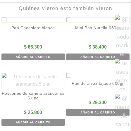
Quiénes vieron esto también vieron
Pan Chocolate blanco
Mini Pan Nutella 630gr
$
66.300
$
38.400
AÑADIR AL CARRITO
AÑADIR AL CARRITO
Pan de arroz tajado 600gr
Roscones de canela arándanos
5 und
$
29.300
$
25.800
AÑADIR AL CARRITO
AÑADIR AL CARRITO