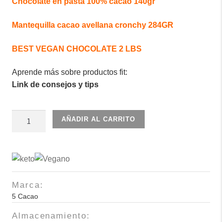
Chocolate en pasta 100% cacao 140gr
Mantequilla cacao avellana cronchy 284GR
BEST VEGAN CHOCOLATE 2 LBS
Aprende más sobre productos fit:
Link de consejos y tips
Barra
AÑADIR AL CARRITO
de
chocolate
al
70%
cantidad
Marca:
5 Cacao
Almacenamiento: