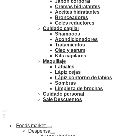
Jabón corporal
Cremas hidratantes
Aceites hidratantes
Bronceadores
Geles reductores
Cuidado capilar
Shampoos
Acondicionadores
Tratamientos
Oleo y serum
Kits capilares
Maquillaje
Labiales
Lápiz cejas
Lápiz contorno de labios
Sombras
Limpieza de brochas
Cuidado personal
Sale Descuentos
×
Foods market
Despensa