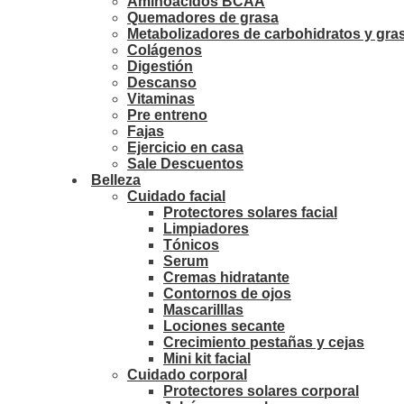
Aminoácidos BCAA
Quemadores de grasa
Metabolizadores de carbohidratos y gra
Colágenos
Digestión
Descanso
Vitaminas
Pre entreno
Fajas
Ejercicio en casa
Sale Descuentos
Belleza
Cuidado facial
Protectores solares facial
Limpiadores
Tónicos
Serum
Cremas hidratante
Contornos de ojos
Mascarilllas
Lociones secante
Crecimiento pestañas y cejas
Mini kit facial
Cuidado corporal
Protectores solares corporal