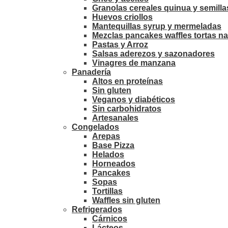
Granolas cereales quinua y semilla
Huevos criollos
Mantequillas syrup y mermeladas
Mezclas pancakes waffles tortas na
Pastas y Arroz
Salsas aderezos y sazonadores
Vinagres de manzana
Panadería
Altos en proteínas
Sin gluten
Veganos y diabéticos
Sin carbohidratos
Artesanales
Congelados
Arepas
Base Pizza
Helados
Horneados
Pancakes
Sopas
Tortillas
Waffles sin gluten
Refrigerados
Cárnicos
Lácteos