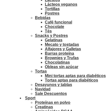
Lácteos veganos
Tortillas
Postres
Bebidas
Café funcional
Chocolate
Tés
Snacks y Postres
Gelatinas
Mecato y tostadas
Alfajores y Galletas
Barras proteína
Brownies y Trufas
Chocolatinas
Obleas sin azúcar
Tortas
Mini tortas aptas para diabéticos
Tortas aptas para diabéticos
Desayunos y tablas
Navidad
Sale Descuentos
Sport
Proteínas en polvo
Creatinas