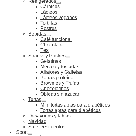
Refrigerados
Cárnicos
Lácteos
Lácteos veganos
Tortillas
Postres
Bebidas
Café funcional
Chocolate
Tés
Snacks y Postres
Gelatinas
Mecato y tostadas
Alfajores y Galletas
Barras proteína
Brownies y Trufas
Chocolatinas
Obleas sin azúcar
Tortas
Mini tortas aptas para diabéticos
Tortas aptas para diabéticos
Desayunos y tablas
Navidad
Sale Descuentos
Sport