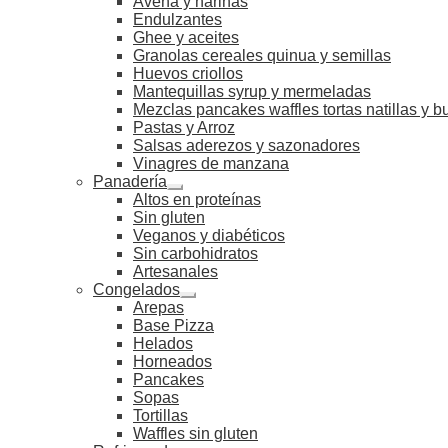
Avena y harinas
Endulzantes
Ghee y aceites
Granolas cereales quinua y semillas
Huevos criollos
Mantequillas syrup y mermeladas
Mezclas pancakes waffles tortas natillas y 
Pastas y Arroz
Salsas aderezos y sazonadores
Vinagres de manzana
Panadería
Altos en proteínas
Sin gluten
Veganos y diabéticos
Sin carbohidratos
Artesanales
Congelados
Arepas
Base Pizza
Helados
Horneados
Pancakes
Sopas
Tortillas
Waffles sin gluten