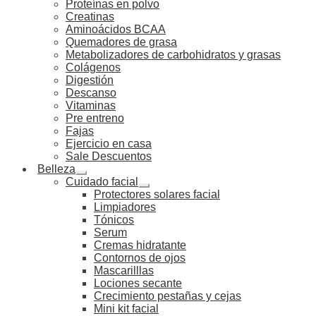
Proteínas en polvo
Creatinas
Aminoácidos BCAA
Quemadores de grasa
Metabolizadores de carbohidratos y grasas
Colágenos
Digestión
Descanso
Vitaminas
Pre entreno
Fajas
Ejercicio en casa
Sale Descuentos
Belleza
Cuidado facial
Protectores solares facial
Limpiadores
Tónicos
Serum
Cremas hidratante
Contornos de ojos
Mascarilllas
Lociones secante
Crecimiento pestañas y cejas
Mini kit facial