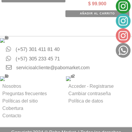
original
actual
$
99.900
era:
es:
$ 150.000.
$ 135.000.
AÑADIR AL CARRITO
(+57) 301 411 81 40
(+57) 305 233 45 71
servicioalcliente@pabomarket.com
Nosotros
Acceder - Registrarse
Preguntas frecuentes
Cambiar contraseña
Políticas del sitio
Política de datos
Cobertura
Contacto