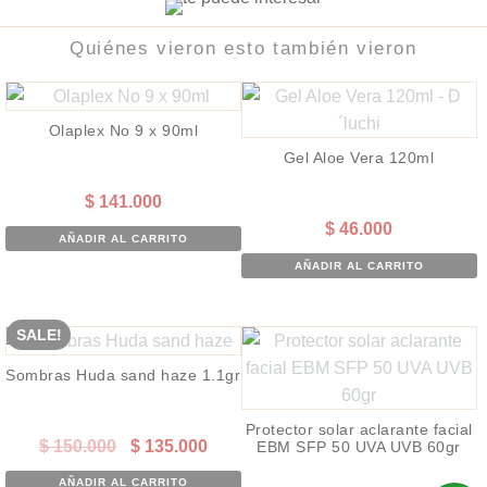
Quiénes vieron esto también vieron
Olaplex No 9 x 90ml
Gel Aloe Vera 120ml
$
141.000
$
46.000
AÑADIR AL CARRITO
AÑADIR AL CARRITO
SALE!
Sombras Huda sand haze 1.1gr
Protector solar aclarante facial
El
El
$
150.000
$
135.000
EBM SFP 50 UVA UVB 60gr
precio
precio
AÑADIR AL CARRITO