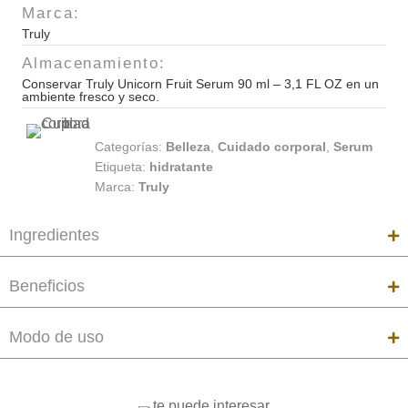
Marca:
90
Truly
ml
-
Almacenamiento:
3,1
Conservar Truly Unicorn Fruit Serum 90 ml – 3,1 FL OZ en un
ambiente fresco y seco.
FL
OZ
Categorías:
Belleza
,
Cuidado corporal
,
Serum
cantidad
Etiqueta:
hidratante
Marca:
Truly
Ingredientes
Beneficios
Modo de uso