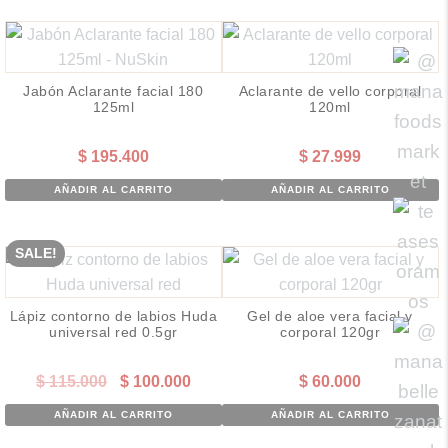
Jabón Aclarante facial 180
Aclarante de vello corporal
125ml
120ml
$
195.400
$
27.999
AÑADIR AL CARRITO
AÑADIR AL CARRITO
SALE!
Lápiz contorno de labios Huda
Gel de aloe vera facial y
universal red 0.5gr
corporal 120gr
El
El
$
115.000
$
100.000
$
60.000
precio
precio
AÑADIR AL CARRITO
AÑADIR AL CARRITO
original
actual
era:
es: