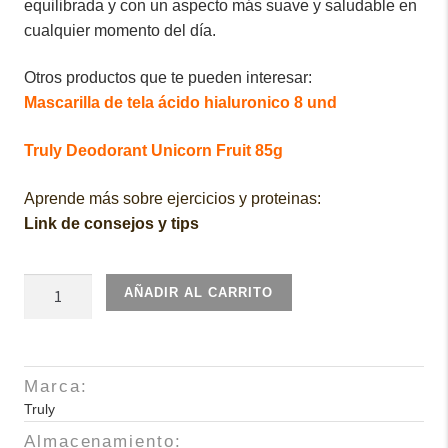
equilibrada y con un aspecto más suave y saludable en
cualquier momento del día.
Otros productos que te pueden interesar:
Mascarilla de tela ácido hialuronico 8 und
Truly Deodorant Unicorn Fruit 85g
Aprende más sobre ejercicios y proteinas:
Link de consejos y tips
Truly
AÑADIR AL CARRITO
Tansy
Water
Anti-
Marca:
Blemish
Truly
Body
Mist
Almacenamiento: