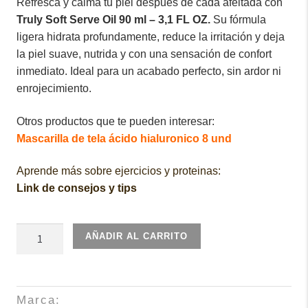
Refresca y calma tu piel después de cada afeitada con
Truly Soft Serve Oil 90 ml – 3,1 FL OZ.
Su fórmula
ligera hidrata profundamente, reduce la irritación y deja
la piel suave, nutrida y con una sensación de confort
inmediato. Ideal para un acabado perfecto, sin ardor ni
enrojecimiento.
Otros productos que te pueden interesar:
Mascarilla de tela ácido hialuronico 8 und
Aprende más sobre ejercicios y proteinas:
Link de consejos y tips
Truly
AÑADIR AL CARRITO
Soft
Serve
Oil
Marca:
90