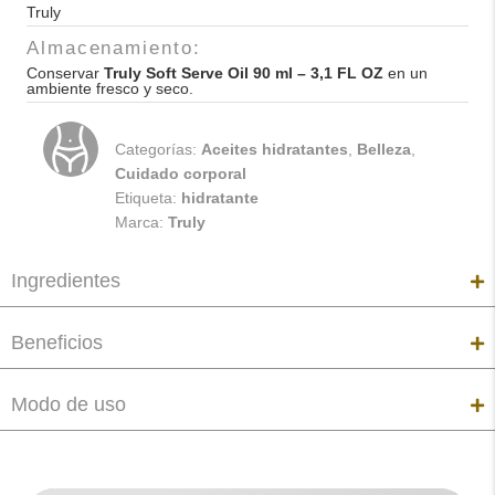
Truly
ml
-
Almacenamiento:
3,1
Conservar
Truly Soft Serve Oil 90 ml – 3,1 FL OZ
en un
ambiente fresco y seco.
FL
OZ
Categorías:
Aceites hidratantes
,
Belleza
,
cantidad
Cuidado corporal
Etiqueta:
hidratante
Marca:
Truly
Ingredientes
Beneficios
Modo de uso