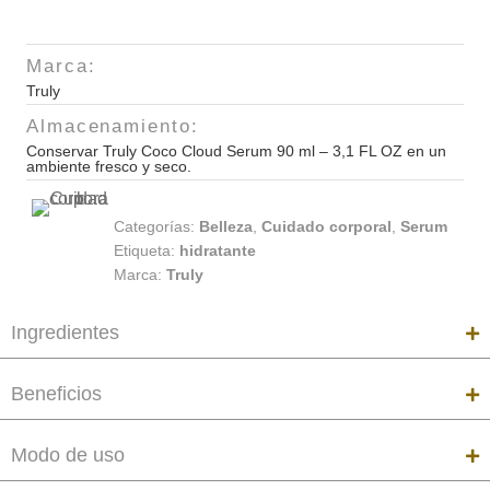
Cloud
Serum
Marca:
90
Truly
ml
-
Almacenamiento:
3,1
Conservar Truly Coco Cloud Serum 90 ml – 3,1 FL OZ en un
ambiente fresco y seco.
FL
OZ
Categorías:
Belleza
,
Cuidado corporal
,
Serum
cantidad
Etiqueta:
hidratante
Marca:
Truly
Ingredientes
Beneficios
Modo de uso