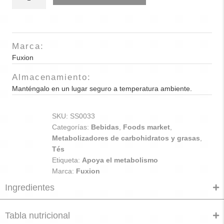
T3-
Fuxion
x
7Und
Marca:
cantidad
Fuxion
Almacenamiento:
Manténgalo en un lugar seguro a temperatura ambiente.
SKU:
SS0033
Categorías:
Bebidas
,
Foods market
,
Metabolizadores de carbohidratos y grasas
,
Tés
Etiqueta:
Apoya el metabolismo
Marca:
Fuxion
Ingredientes
Tabla nutricional