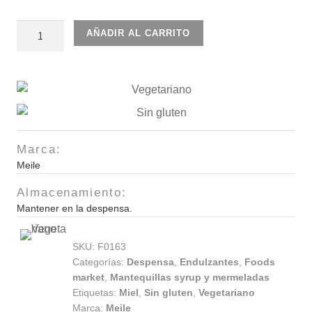
Polen
AÑADIR AL CARRITO
100%
natural
150gr
cantidad
Marca:
Meile
Almacenamiento:
Mantener en la despensa.
SKU:
F0163
Categorías:
Despensa
,
Endulzantes
,
Foods
market
,
Mantequillas syrup y mermeladas
Etiquetas:
Miel
,
Sin gluten
,
Vegetariano
Marca:
Meile