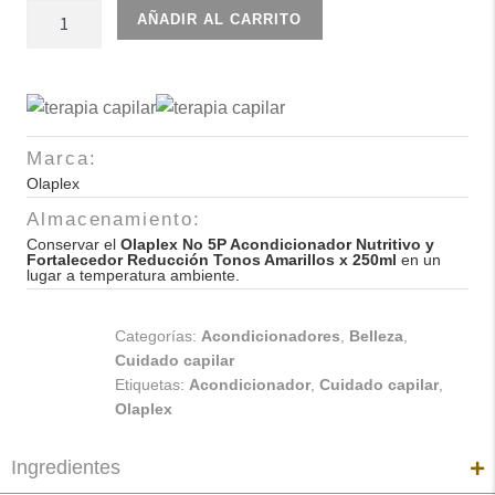
Olaplex
AÑADIR AL CARRITO
No
5P
Acondicionador
Nutritivo
y
Marca:
Fortalecedor
Olaplex
Reducción
Almacenamiento:
Tonos
Conservar el
Olaplex No 5P Acondicionador Nutritivo y
Amarillos
Fortalecedor Reducción Tonos Amarillos x 250ml
en un
lugar a temperatura ambiente.
x
250ml
Categorías:
Acondicionadores
,
Belleza
,
cantidad
Cuidado capilar
Etiquetas:
Acondicionador
,
Cuidado capilar
,
Olaplex
Ingredientes