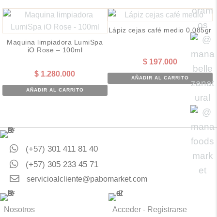
Lápiz cejas café medio 0.085gr
Maquina limpiadora LumiSpa
iO Rose – 100ml
$
197.000
$
1.280.000
AÑADIR AL CARRITO
AÑADIR AL CARRITO
(+57) 301 411 81 40
(+57) 305 233 45 71
servicioalcliente@pabomarket.com
Nosotros
Acceder - Registrarse