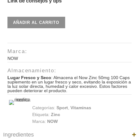
Link de consejos y tips
Now
AÑADIR AL CARRITO
Zinc
50mg
100
Marca:
Caps
NOW
cantidad
Almacenamiento:
Lugar Fresco y Seco
: Almacena el Now Zinc 50mg 100 Caps
suplemento en un lugar fresco y seco, evitando la exposición a
la luz solar directa, humedad y calor excesivo. Estos factores
pueden deteriorar el producto.
Categorías:
Sport
,
Vitaminas
Etiqueta:
Zinc
Marca:
NOW
Ingredientes