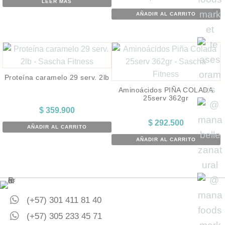
LEER MÁS
AÑADIR AL CARRITO
Proteína caramelo 29 serv. 2lb
Aminoácidos PIÑA COLADA
25serv 362gr
$
359.900
$
292.500
AÑADIR AL CARRITO
AÑADIR AL CARRITO
(+57) 301 411 81 40
(+57) 305 233 45 71