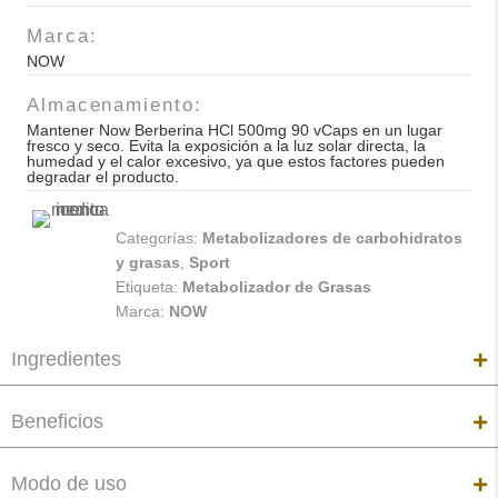
500mg
Marca:
90
NOW
vCaps
cantidad
Almacenamiento:
Mantener Now Berberina HCl 500mg 90 vCaps en un lugar
fresco y seco. Evita la exposición a la luz solar directa, la
humedad y el calor excesivo, ya que estos factores pueden
degradar el producto.
Categorías:
Metabolizadores de carbohidratos
y grasas
,
Sport
Etiqueta:
Metabolizador de Grasas
Marca:
NOW
Ingredientes
Beneficios
Modo de uso