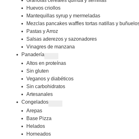
Granolas cereales quinua y semillas
Huevos criollos
Mantequillas syrup y mermeladas
Mezclas pancakes waffles tortas natillas y buñuelo
Pastas y Arroz
Salsas aderezos y sazonadores
Vinagres de manzana
Panadería
Altos en proteínas
Sin gluten
Veganos y diabéticos
Sin carbohidratos
Artesanales
Congelados
Arepas
Base Pizza
Helados
Horneados