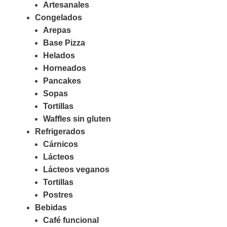
Artesanales
Congelados
Arepas
Base Pizza
Helados
Horneados
Pancakes
Sopas
Tortillas
Waffles sin gluten
Refrigerados
Cárnicos
Lácteos
Lácteos veganos
Tortillas
Postres
Bebidas
Café funcional