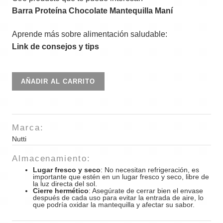
Barra Proteína Chocolate Mantequilla Maní
Aprende más sobre alimentación saludable:
Link de consejos y tips
Mantequilla
AÑADIR AL CARRITO
cremosa
pistacho
100gr
Marca:
cantidad
Nutti
Almacenamiento:
Lugar fresco y seco
: No necesitan refrigeración, es
importante que estén en un lugar fresco y seco, libre de
la luz directa del sol.
Cierre hermético
: Asegúrate de cerrar bien el envase
después de cada uso para evitar la entrada de aire, lo
que podría oxidar la mantequilla y afectar su sabor.