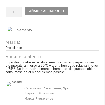
Intenze
AÑADIR AL CARRITO
fruit
punch
30
serv
cantidad
Marca:
Proscience
Almacenamiento:
El producto debe estar almacenado en su empaque original
atemperatura inferior a 30°C y a una humedad relativa inferior
a 75%. No introducir elementos húmedos, después de abierto
consumase en el menor tiempo posible.
Categorías:
Pre entreno
,
Sport
Etiqueta:
Suplemento
Marca:
Proscience