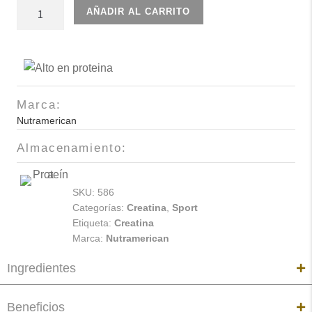
Creatina
AÑADIR AL CARRITO
Crea
Stack
frutos
Rojos
600g
Marca:
cantidad
Nutramerican
Almacenamiento:
SKU:
586
Categorías:
Creatina
,
Sport
Etiqueta:
Creatina
Marca:
Nutramerican
Ingredientes
Beneficios