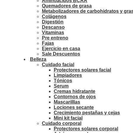
Aminoácidos BCAA
Quemadores de grasa
Metabolizadores de carbohidratos y gra
Colágenos
Digestión
Descanso
Vitaminas
Pre entreno
Fajas
Ejercicio en casa
Sale Descuentos
Belleza
Cuidado facial
Protectores solares facial
Limpiadores
Tónicos
Serum
Cremas hidratante
Contornos de ojos
Mascarilllas
Lociones secante
Crecimiento pestañas y cejas
Mini kit facial
Cuidado corporal
Protectores solares corporal