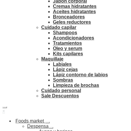
Jabón corporal
Cremas hidratantes
Aceites hidratantes
Bronceadores
Geles reductores
Cuidado capilar
Shampoos
Acondicionadores
Tratamientos
Oleo y serum
Kits capilares
Maquillaje
Labiales
Lápiz cejas
Lápiz contorno de labios
Sombras
Limpieza de brochas
Cuidado personal
Sale Descuentos
×
Foods market
Despensa