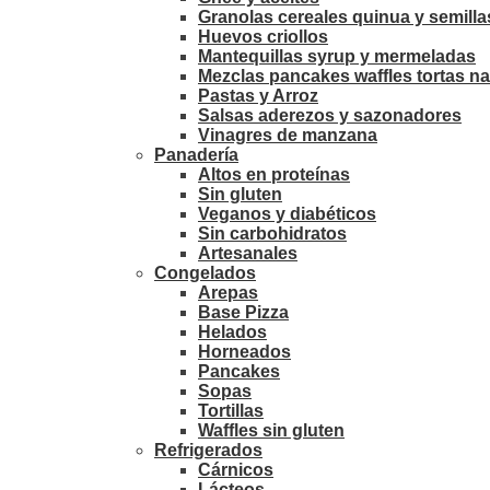
Granolas cereales quinua y semilla
Huevos criollos
Mantequillas syrup y mermeladas
Mezclas pancakes waffles tortas na
Pastas y Arroz
Salsas aderezos y sazonadores
Vinagres de manzana
Panadería
Altos en proteínas
Sin gluten
Veganos y diabéticos
Sin carbohidratos
Artesanales
Congelados
Arepas
Base Pizza
Helados
Horneados
Pancakes
Sopas
Tortillas
Waffles sin gluten
Refrigerados
Cárnicos
Lácteos