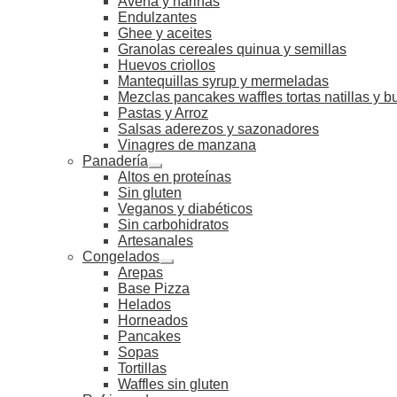
Avena y harinas
Endulzantes
Ghee y aceites
Granolas cereales quinua y semillas
Huevos criollos
Mantequillas syrup y mermeladas
Mezclas pancakes waffles tortas natillas y 
Pastas y Arroz
Salsas aderezos y sazonadores
Vinagres de manzana
Panadería
Altos en proteínas
Sin gluten
Veganos y diabéticos
Sin carbohidratos
Artesanales
Congelados
Arepas
Base Pizza
Helados
Horneados
Pancakes
Sopas
Tortillas
Waffles sin gluten