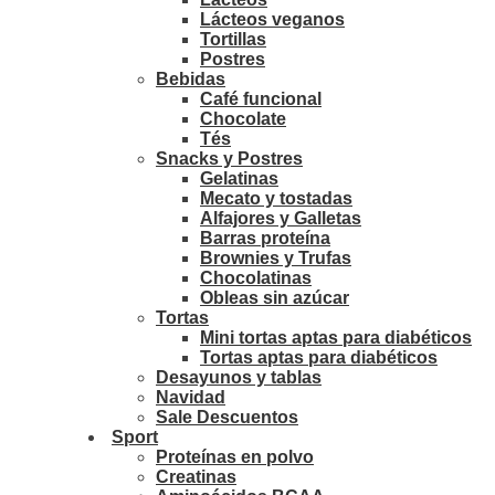
Lácteos veganos
Tortillas
Postres
Bebidas
Café funcional
Chocolate
Tés
Snacks y Postres
Gelatinas
Mecato y tostadas
Alfajores y Galletas
Barras proteína
Brownies y Trufas
Chocolatinas
Obleas sin azúcar
Tortas
Mini tortas aptas para diabéticos
Tortas aptas para diabéticos
Desayunos y tablas
Navidad
Sale Descuentos
Sport
Proteínas en polvo
Creatinas