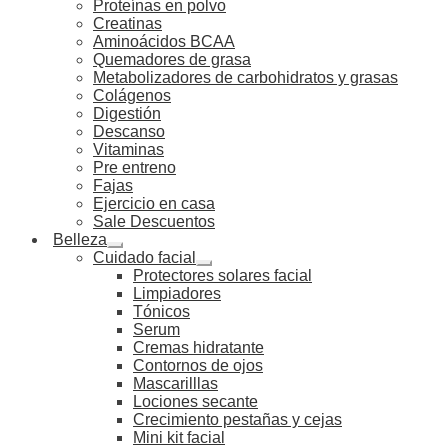
Proteínas en polvo
Creatinas
Aminoácidos BCAA
Quemadores de grasa
Metabolizadores de carbohidratos y grasas
Colágenos
Digestión
Descanso
Vitaminas
Pre entreno
Fajas
Ejercicio en casa
Sale Descuentos
Belleza
Cuidado facial
Protectores solares facial
Limpiadores
Tónicos
Serum
Cremas hidratante
Contornos de ojos
Mascarilllas
Lociones secante
Crecimiento pestañas y cejas
Mini kit facial