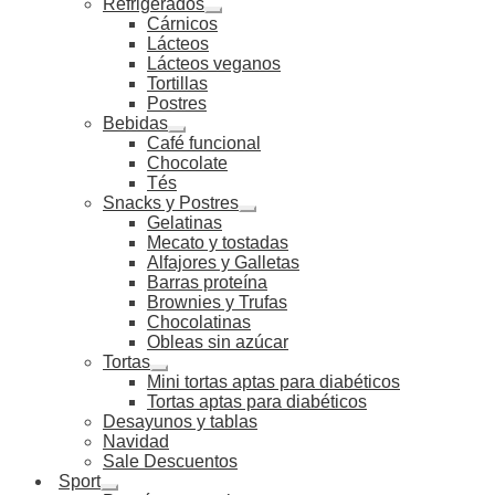
Refrigerados
Cárnicos
Lácteos
Lácteos veganos
Tortillas
Postres
Bebidas
Café funcional
Chocolate
Tés
Snacks y Postres
Gelatinas
Mecato y tostadas
Alfajores y Galletas
Barras proteína
Brownies y Trufas
Chocolatinas
Obleas sin azúcar
Tortas
Mini tortas aptas para diabéticos
Tortas aptas para diabéticos
Desayunos y tablas
Navidad
Sale Descuentos
Sport