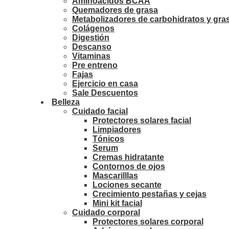
Aminoácidos BCAA
Quemadores de grasa
Metabolizadores de carbohidratos y gra
Colágenos
Digestión
Descanso
Vitaminas
Pre entreno
Fajas
Ejercicio en casa
Sale Descuentos
Belleza
Cuidado facial
Protectores solares facial
Limpiadores
Tónicos
Serum
Cremas hidratante
Contornos de ojos
Mascarilllas
Lociones secante
Crecimiento pestañas y cejas
Mini kit facial
Cuidado corporal
Protectores solares corporal