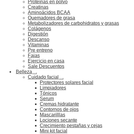
Proteínas en polvo
Creatinas
Aminoácidos BCAA
Quemadores de grasa
Metabolizadores de carbohidratos y grasas
Colágenos
Digestión
Descanso
Vitaminas
Pre entreno
Fajas
Ejercicio en casa
Sale Descuentos
Belleza
Cuidado facial
Protectores solares facial
Limpiadores
Tónicos
Serum
Cremas hidratante
Contornos de ojos
Mascarilllas
Lociones secante
Crecimiento pestañas y cejas
Mini kit facial