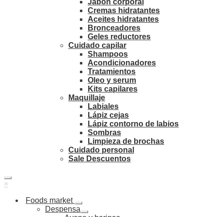
Jabón corporal
Cremas hidratantes
Aceites hidratantes
Bronceadores
Geles reductores
Cuidado capilar
Shampoos
Acondicionadores
Tratamientos
Oleo y serum
Kits capilares
Maquillaje
Labiales
Lápiz cejas
Lápiz contorno de labios
Sombras
Limpieza de brochas
Cuidado personal
Sale Descuentos
×
Foods market
Despensa