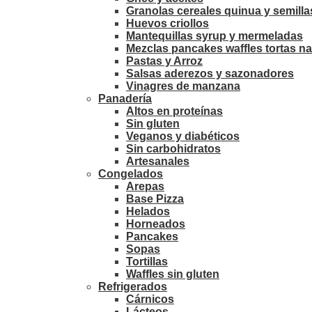
Granolas cereales quinua y semilla
Huevos criollos
Mantequillas syrup y mermeladas
Mezclas pancakes waffles tortas na
Pastas y Arroz
Salsas aderezos y sazonadores
Vinagres de manzana
Panadería
Altos en proteínas
Sin gluten
Veganos y diabéticos
Sin carbohidratos
Artesanales
Congelados
Arepas
Base Pizza
Helados
Horneados
Pancakes
Sopas
Tortillas
Waffles sin gluten
Refrigerados
Cárnicos
Lácteos