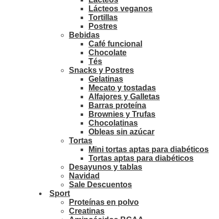
Lácteos veganos
Tortillas
Postres
Bebidas
Café funcional
Chocolate
Tés
Snacks y Postres
Gelatinas
Mecato y tostadas
Alfajores y Galletas
Barras proteína
Brownies y Trufas
Chocolatinas
Obleas sin azúcar
Tortas
Mini tortas aptas para diabéticos
Tortas aptas para diabéticos
Desayunos y tablas
Navidad
Sale Descuentos
Sport
Proteínas en polvo
Creatinas