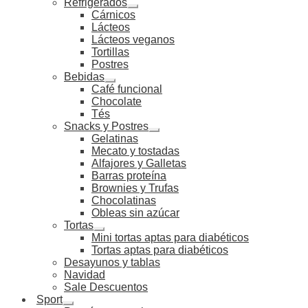
Refrigerados
Cárnicos
Lácteos
Lácteos veganos
Tortillas
Postres
Bebidas
Café funcional
Chocolate
Tés
Snacks y Postres
Gelatinas
Mecato y tostadas
Alfajores y Galletas
Barras proteína
Brownies y Trufas
Chocolatinas
Obleas sin azúcar
Tortas
Mini tortas aptas para diabéticos
Tortas aptas para diabéticos
Desayunos y tablas
Navidad
Sale Descuentos
Sport