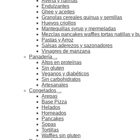
Avena y harinas
Endulzantes
Ghee y aceites
Granolas cereales quinua y semillas
Huevos criollos
Mantequillas syrup y mermeladas
Mezclas pancakes waffles tortas natillas y 
Pastas y Arroz
Salsas aderezos y sazonadores
Vinagres de manzana
Panadería
Altos en proteínas
Sin gluten
Veganos y diabéticos
Sin carbohidratos
Artesanales
Congelados
Arepas
Base Pizza
Helados
Horneados
Pancakes
Sopas
Tortillas
Waffles sin gluten