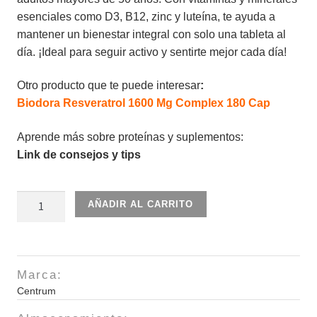
esenciales como D3, B12, zinc y luteína, te ayuda a
mantener un bienestar integral con solo una tableta al
día. ¡Ideal para seguir activo y sentirte mejor cada día!
Otro producto que te puede interesar
:
Biodora Resveratrol 1600 Mg Complex 180 Cap
Aprende más sobre proteínas y suplementos:
Link de consejos y tips
Centrum
AÑADIR AL CARRITO
Silver
Adults
50+
325
Marca:
Tab
Centrum
cantidad