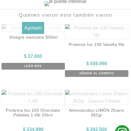
Quiénes vieron esto también vieron
Agotado
Vinagre manzana 500ml
Proteína Iso 100 Vainilla 5lb
$
37.000
$
559.990
LEER MÁS
AÑADIR AL CARRITO
Proteína Iso 100 Chocolate
Aminoácidos LIMÓN 25serv
Pebbles 1.4lb 20srv
362gr
$
234.990
$
292.500