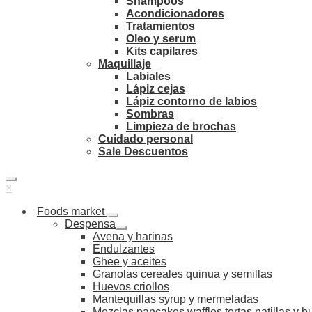
Shampoos
Acondicionadores
Tratamientos
Oleo y serum
Kits capilares
Maquillaje
Labiales
Lápiz cejas
Lápiz contorno de labios
Sombras
Limpieza de brochas
Cuidado personal
Sale Descuentos
×
Foods market
Despensa
Avena y harinas
Endulzantes
Ghee y aceites
Granolas cereales quinua y semillas
Huevos criollos
Mantequillas syrup y mermeladas
Mezclas pancakes waffles tortas natillas y 