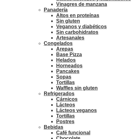
Vinagres de manzana
Panadería
Altos en proteínas
Sin gluten
Veganos y diabéticos
Sin carbohidratos
Artesanales
Congelados
Arepas
Base Pizza
Helados
Horneados
Pancakes
Sopas
Tortillas
Waffles sin gluten
Refrigerados
Cárnicos
Lácteos
Lácteos veganos
Tortillas
Postres
Bebidas
Café funcional
Chocolate