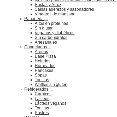
Pastas y Arroz
Salsas aderezos y sazonadores
Vinagres de manzana
Panadería
Altos en proteínas
Sin gluten
Veganos y diabéticos
Sin carbohidratos
Artesanales
Congelados
Arepas
Base Pizza
Helados
Horneados
Pancakes
Sopas
Tortillas
Waffles sin gluten
Refrigerados
Cárnicos
Lácteos
Lácteos veganos
Tortillas
Postres