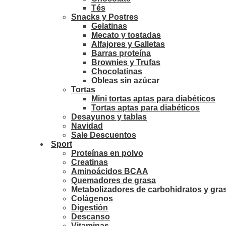
Tés
Snacks y Postres
Gelatinas
Mecato y tostadas
Alfajores y Galletas
Barras proteína
Brownies y Trufas
Chocolatinas
Obleas sin azúcar
Tortas
Mini tortas aptas para diabéticos
Tortas aptas para diabéticos
Desayunos y tablas
Navidad
Sale Descuentos
Sport
Proteínas en polvo
Creatinas
Aminoácidos BCAA
Quemadores de grasa
Metabolizadores de carbohidratos y gra
Colágenos
Digestión
Descanso
Vitaminas