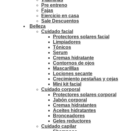
Pre entreno
Fajas
Ejercicio en casa
Sale Descuentos
Belleza
Cuidado facial
Protectores solares facial
Limpiadores
Tónicos
Serum
Cremas hidratante
Contornos de ojos
Mascarilllas
Lociones secante
Crecimiento pestañas y cejas
Mini kit facial
Cuidado corporal
Protectores solares corporal
Jabón corporal
Cremas hidratantes
Aceites hidratantes
Bronceadores
Geles reductores
Cuidado capilar