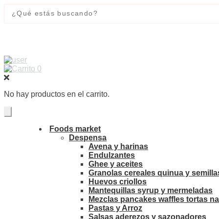
0
No hay productos en el carrito.
Foods market
Despensa
Avena y harinas
Endulzantes
Ghee y aceites
Granolas cereales quinua y semilla
Huevos criollos
Mantequillas syrup y mermeladas
Mezclas pancakes waffles tortas na
Pastas y Arroz
Salsas aderezos y sazonadores