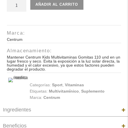
Centrum
AÑADIR AL CARRITO
Kids
Multivitaminas
Gomitas
110
Marca:
und
Centrum
cantidad
Almacenamiento:
Mantener Centrum Kids Multivitaminas Gomitas 110 und en un
lugar fresco y seco. Evita la exposición a la luz solar directa, la
humedad y el calor excesivo, ya que estos factores pueden
degradar el producto.
Categorías:
Sport
,
Vitaminas
Etiquetas:
Multivitamínico
,
Suplemento
Marca:
Centrum
Ingredientes
Beneficios