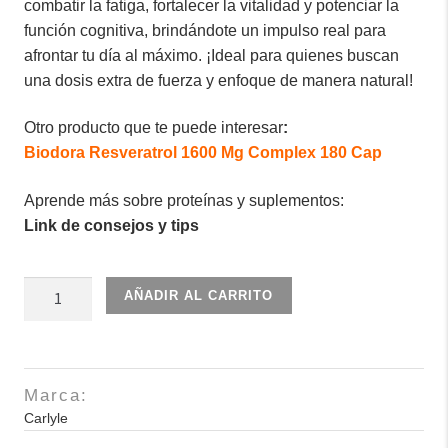
combatir la fatiga, fortalecer la vitalidad y potenciar la
función cognitiva, brindándote un impulso real para
afrontar tu día al máximo. ¡Ideal para quienes buscan
una dosis extra de fuerza y enfoque de manera natural!
Otro producto que te puede interesar
:
Biodora Resveratrol 1600 Mg Complex 180 Cap
Aprende más sobre proteínas y suplementos:
Link de consejos y tips
Carlyle
AÑADIR AL CARRITO
Shilajit
2000mg
90
Cap
Marca:
cantidad
Carlyle